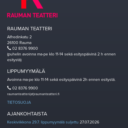
RAUMAN TEATTERI
Alfredinkatu 2
26100 Rauma
02 8376 9900
(puhelin avoinna ma-pe klo 11-14 sekä esityspäivinä 2 h ennen
esitystä)
LIPPUMYYMÄLÄ
Avoinna ma-pe klo 11-14 sekä esityspäivinä 2h ennen esitystä.
02 8376 9900
raumanteatteri(at)raumanteatteri.fi
TIETOSUOJA
AJANKOHTAISTA
Keskiviikkona 29.7. lippumyymälä suljettu
27.07.2026