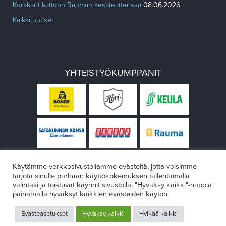
Korkkarit kattoon Rauman kesäteatterissa
08.06.2026
Kaikki uutiset
YHTEISTYÖKUMPPANIT
Käytämme verkkosivustollamme evästeitä, jotta voisimme
tarjota sinulle parhaan käyttökokemuksen tallentamalla
valintasi ja toistuvat käynnit sivustolla. "Hyväksy kaikki"-nappia
painamalla hyväksyt kaikkien evästeiden käytön.
© Rauman teatteri 2026
Evästeasetukset
Hyväksy kaikki
Hylkää kaikki
Design:
VÄRIKÄS