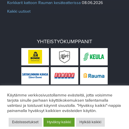
Korkkarit kattoon Rauman kesäteatterissa
08.06.2026
Kaikki uutiset
YHTEISTYÖKUMPPANIT
Käytämme verkkosivustollamme evästeitä, jotta voisimme
tarjota sinulle parhaan käyttökokemuksen tallentamalla
valintasi ja toistuvat käynnit sivustolla. "Hyväksy kaikki"-nappia
painamalla hyväksyt kaikkien evästeiden käytön.
© Rauman teatteri 2026
Evästeasetukset
Hyväksy kaikki
Hylkää kaikki
Design:
VÄRIKÄS