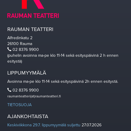
RAUMAN TEATTERI
Alfredinkatu 2
26100 Rauma
02 8376 9900
(puhelin avoinna ma-pe klo 11-14 sekä esityspäivinä 2 h ennen
esitystä)
LIPPUMYYMÄLÄ
Avoinna ma-pe klo 11-14 sekä esityspäivinä 2h ennen esitystä.
02 8376 9900
raumanteatteri(at)raumanteatteri.fi
TIETOSUOJA
AJANKOHTAISTA
Keskiviikkona 29.7. lippumyymälä suljettu
27.07.2026