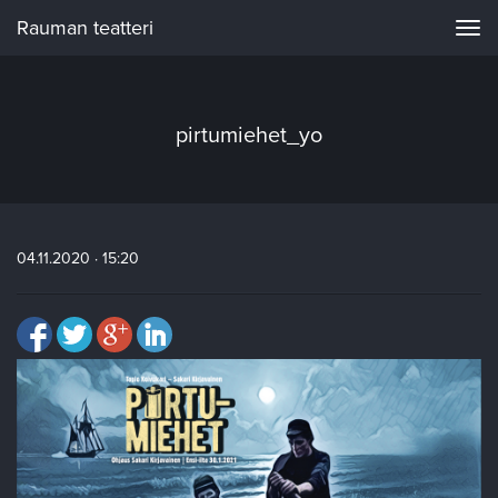
Rauman teatteri
Navi
pirtumiehet_yo
04.11.2020 · 15:20