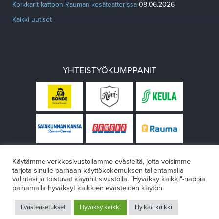
Korkkarit kattoon Rauman kesäteatterissa
08.06.2026
Kaikki uutiset
YHTEISTYÖKUMPPANIT
Käytämme verkkosivustollamme evästeitä, jotta voisimme
tarjota sinulle parhaan käyttökokemuksen tallentamalla
valintasi ja toistuvat käynnit sivustolla. "Hyväksy kaikki"-nappia
painamalla hyväksyt kaikkien evästeiden käytön.
© Rauman teatteri 2026
Evästeasetukset
Hyväksy kaikki
Hylkää kaikki
Design:
VÄRIKÄS