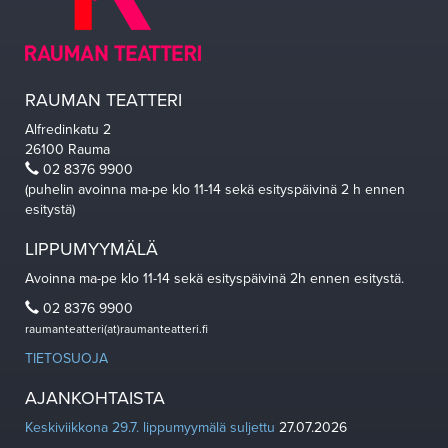
RAUMAN TEATTERI
Alfredinkatu 2
26100 Rauma
02 8376 9900
(puhelin avoinna ma-pe klo 11-14 sekä esityspäivinä 2 h ennen
esitystä)
LIPPUMYYMÄLÄ
Avoinna ma-pe klo 11-14 sekä esityspäivinä 2h ennen esitystä.
02 8376 9900
raumanteatteri(at)raumanteatteri.fi
TIETOSUOJA
AJANKOHTAISTA
Keskiviikkona 29.7. lippumyymälä suljettu
27.07.2026