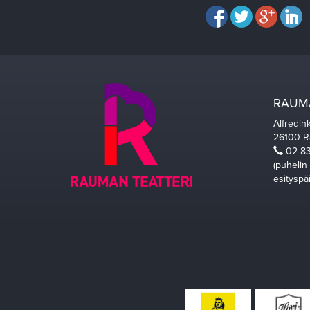
RAUMA
Alfredin
26100 
02 83
(puhelin
esityspä