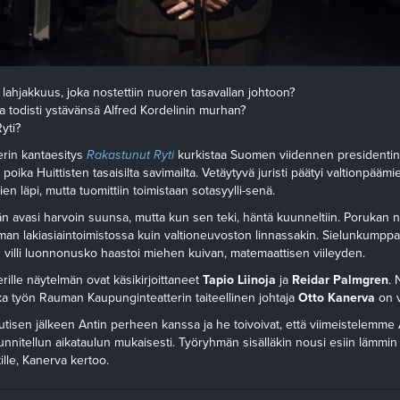
en lahjakkuus, joka nostettiin nuoren tasavallan johtoon?
oka todisti ystävänsä Alfred Kordelinin murhan?
yti?
rin kantaesitys
Rakastunut Ryti
kurkistaa Suomen viidennen presidentin 
 poika Huittisten tasaisilta savimailta. Vetäytyvä juristi päätyi valtionpääm
n läpi, mutta tuomittiin toimistaan sotasyylli-senä.
 Hän avasi harvoin suunsa, mutta kun sen teki, häntä kuunneltiin. Porukan
man lakiasiaintoimistossa kuin valtioneuvoston linnassakin. Sielunkumppa
n villi luonnonusko haastoi miehen kuivan, matemaattisen viileyden.
ille näytelmän ovat käsikirjoittaneet
Tapio Liinoja
ja
Reidar Palmgren
.
ka työn Rauman Kaupunginteatterin taiteellinen johtaja
Otto Kanerva
on v
isen jälkeen Antin perheen kanssa ja he toivoivat, että viimeistelemme 
unnitellun aikataulun mukaisesti. Työryhmän sisälläkin nousi esiin lämmin
lle, Kanerva kertoo.