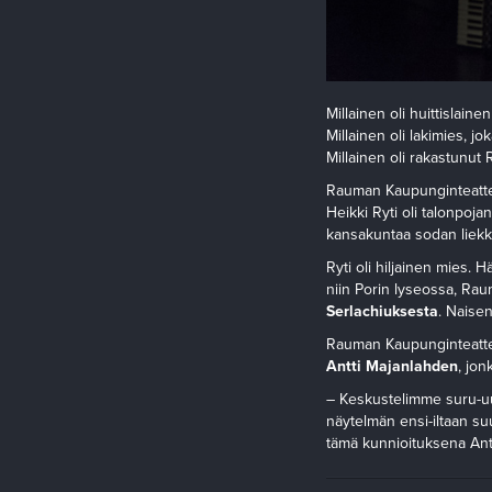
Millainen oli huittislain
Millainen oli lakimies, j
Millainen oli rakastunut R
Rauman Kaupunginteatte
Heikki Ryti oli talonpojan
kansakuntaa sodan liekkie
Ryti oli hiljainen mies.
niin Porin lyseossa, Rau
Serlachiuksesta
. Naise
Rauman Kaupunginteatter
Antti Majanlahden
, jon
– Keskustelimme suru-uut
näytelmän ensi-iltaan su
tämä kunnioituksena Anti