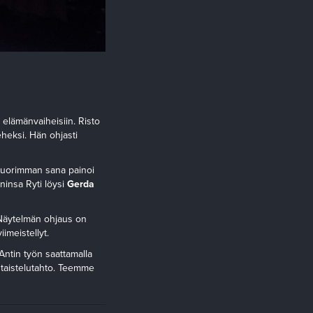
elämänvaiheisiin. Risto
ieheksi. Hän ohjasti
 nuorimman sana painoi
ninsa Ryti löysi
Gerda
 Näytelmän ohjaus on
iimeistellyt.
Antin työn saattamalla
 taistelutahto. Teemme