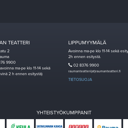
N TEATTERI
LIPPUMYYMÄLÄ
katu 2
Avoinna ma-pe klo 11-14 sekä esit
Rauma
2h ennen esitystä.
76 9900
02 8376 9900
 avoinna ma-pe klo 11-14 sekä
raumanteatteri(at)raumanteatteri.fi
ivinä 2 h ennen esitystä)
TIETOSUOJA
YHTEISTYÖKUMPPANIT