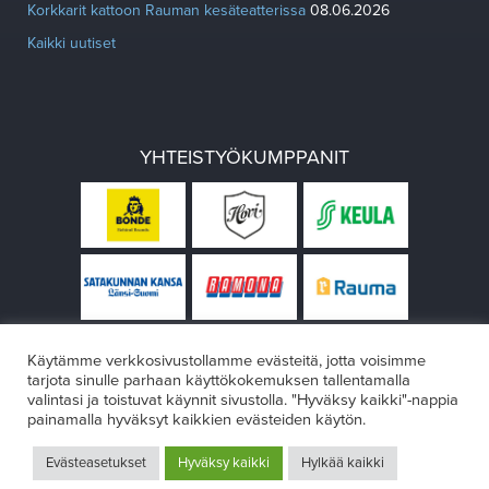
Korkkarit kattoon Rauman kesäteatterissa
08.06.2026
Kaikki uutiset
YHTEISTYÖKUMPPANIT
Käytämme verkkosivustollamme evästeitä, jotta voisimme
tarjota sinulle parhaan käyttökokemuksen tallentamalla
valintasi ja toistuvat käynnit sivustolla. "Hyväksy kaikki"-nappia
painamalla hyväksyt kaikkien evästeiden käytön.
© Rauman teatteri 2026
Evästeasetukset
Hyväksy kaikki
Hylkää kaikki
Design:
VÄRIKÄS