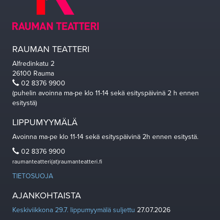
RAUMAN TEATTERI
Alfredinkatu 2
26100 Rauma
02 8376 9900
(puhelin avoinna ma-pe klo 11-14 sekä esityspäivinä 2 h ennen
esitystä)
LIPPUMYYMÄLÄ
Avoinna ma-pe klo 11-14 sekä esityspäivinä 2h ennen esitystä.
02 8376 9900
raumanteatteri(at)raumanteatteri.fi
TIETOSUOJA
AJANKOHTAISTA
Keskiviikkona 29.7. lippumyymälä suljettu
27.07.2026