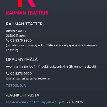
RAUMAN TEATTERI
Alfredinkatu 2
26100 Rauma
02 8376 9900
(puhelin avoinna ma-pe klo 11-14 sekä esityspäivinä 2 h ennen
esitystä)
LIPPUMYYMÄLÄ
Avoinna ma-pe klo 11-14 sekä esityspäivinä 2h ennen esitystä.
02 8376 9900
raumanteatteri(at)raumanteatteri.fi
TIETOSUOJA
AJANKOHTAISTA
Keskiviikkona 29.7. lippumyymälä suljettu
27.07.2026