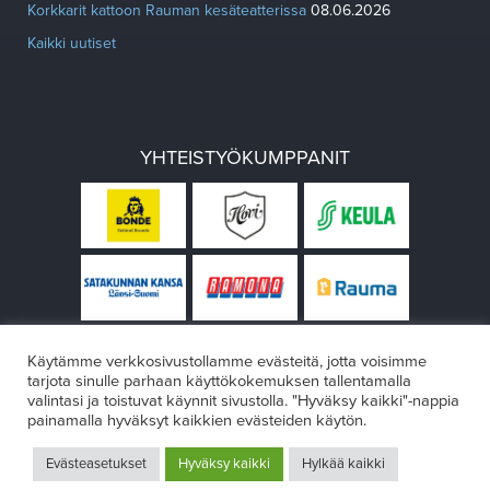
Korkkarit kattoon Rauman kesäteatterissa
08.06.2026
Kaikki uutiset
YHTEISTYÖKUMPPANIT
Käytämme verkkosivustollamme evästeitä, jotta voisimme
tarjota sinulle parhaan käyttökokemuksen tallentamalla
valintasi ja toistuvat käynnit sivustolla. "Hyväksy kaikki"-nappia
painamalla hyväksyt kaikkien evästeiden käytön.
© Rauman teatteri 2026
Evästeasetukset
Hyväksy kaikki
Hylkää kaikki
Design:
VÄRIKÄS