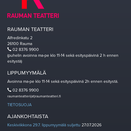
RAUMAN TEATTERI
Alfredinkatu 2
26100 Rauma
02 8376 9900
(puhelin avoinna ma-pe klo 11-14 sekä esityspäivinä 2 h ennen
esitystä)
LIPPUMYYMÄLÄ
Avoinna ma-pe klo 11-14 sekä esityspäivinä 2h ennen esitystä.
02 8376 9900
raumanteatteri(at)raumanteatteri.fi
TIETOSUOJA
AJANKOHTAISTA
Keskiviikkona 29.7. lippumyymälä suljettu
27.07.2026