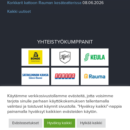
Korkkarit kattoon Rauman kesäteatterissa
08.06.2026
Kaikki uutiset
YHTEISTYÖKUMPPANIT
Käytämme verkkosivustollamme evästeitä, jotta voisimme
tarjota sinulle parhaan käyttökokemuksen tallentamalla
valintasi ja toistuvat käynnit sivustolla. "Hyväksy kaikki"-nappia
painamalla hyväksyt kaikkien evästeiden käytön.
© Rauman teatteri 2026
Evästeasetukset
Hyväksy kaikki
Hylkää kaikki
Design:
VÄRIKÄS