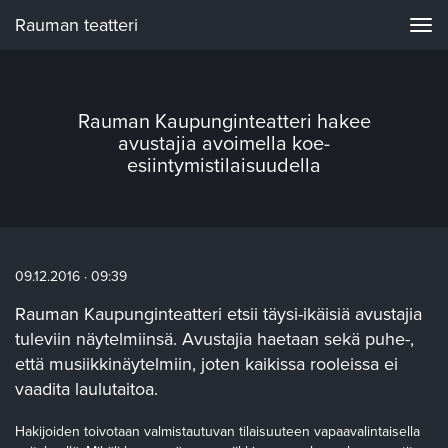
Rauman teatteri
Navi
Rauman Kaupunginteatteri hakee
avustajia avoimella koe-
esiintymistilaisuudella
09.12.2016 · 09:39
Rauman Kaupunginteatteri etsii täysi-ikäisiä avustajia
tuleviin näytelmiinsä. Avustajia haetaan sekä puhe-,
että musiikkinäytelmiin, joten kaikissa rooleissa ei
vaadita laulutaitoa.
Hakijoiden toivotaan valmistautuvan tilaisuuteen vapaavalintaisella