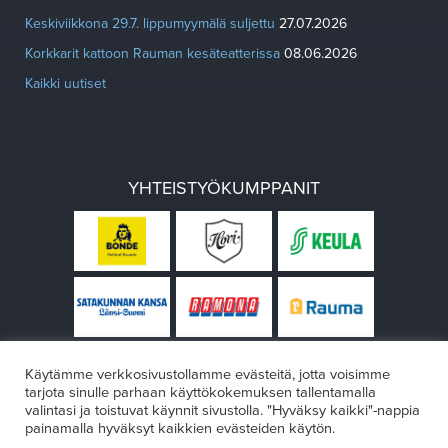
Keskiviikkona 29.7. lippumyymälä suljettu
27.07.2026
Korkkarit kattoon Rauman kesäteatterissa
08.06.2026
Kaikki uutiset
YHTEISTYÖKUMPPANIT
Käytämme verkkosivustollamme evästeitä, jotta voisimme
tarjota sinulle parhaan käyttökokemuksen tallentamalla
valintasi ja toistuvat käynnit sivustolla. "Hyväksy kaikki"-nappia
painamalla hyväksyt kaikkien evästeiden käytön.