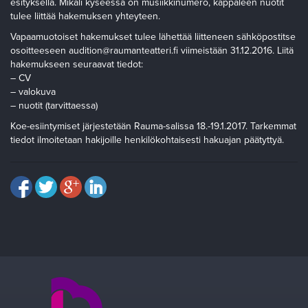
esityksellä. Mikäli kyseessä on musiikkinumero, kappaleen nuotit
tulee liittää hakemuksen yhteyteen.
Vapaamuotoiset hakemukset tulee lähettää liitteneen sähköpostitse
osoitteeseen audition@raumanteatteri.fi viimeistään 31.12.2016. Liitä
hakemukseen seuraavat tiedot:
– CV
– valokuva
– nuotit (tarvittaessa)
Koe-esiintymiset järjestetään Rauma-salissa 18.-19.1.2017. Tarkemmat
tiedot ilmoitetaan hakijoille henkilökohtaisesti hakuajan päätyttyä.