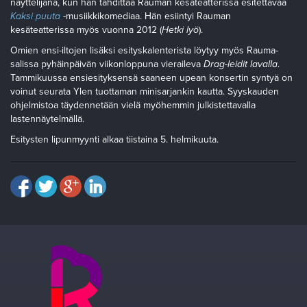
näyttelijänä, kun hän tähdittää Rauman kesäteatterissa esitettävää
Kaksi puuta
-musiikkikomediaa. Hän esiintyi Rauman
kesäteatterissa myös vuonna 2012 (
Hetki lyö
).
Omien ensi-iltojen lisäksi esityskalenterista löytyy myös Rauma-
salissa pyhäinpäivän viikonloppuna vieraileva
Drag-leidit lavalla
.
Tammikuussa ensiesityksensä saaneen upean konsertin syntyä on
voinut seurata Ylen tuottaman minisarjankin kautta. Syyskauden
ohjelmistoa täydennetään vielä myöhemmin julkistettavalla
lastennäytelmällä.
Esitysten lipunmyynti alkaa tiistaina 5. helmikuuta.