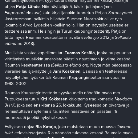
Kantaesityksensä 14. syyskuuta saavan näytelmän käsikirjoittaa ja
ohjaa
Petja Lähde
. Niin näyttelijänä, käsikirjoittajana (mm.
Fingerpori
-elokuva) kuin kirjailijanakin tunnetun Petjan
Surunsyömä
-lastenromaani palkittiin hiljattain Suomen Nuorisokirjailijat ry:n
jakamalla Arvid Lydecken -palkinnolla. Hän on näytellyt useissa eri
teattereissa (mm. Helsingin ja Turun kaupunginteatterit). Petja on
tuttu myös Rauman kesäteatterin lavalta (
Hetki lyö
2012 ja
Sellaista
elämä on
2018).
Musiikista vastaa kapellimestari
Tuomas Kesälä
, jonka huippuunsa
virittämistä musiikkinumeroista päästiin nauttimaan jo viime kesänä
Rauman kesäteatterissa (
Sellaista elämä on
). Näytelmän pääosassa
vierailee laulaja-näyttelijä
Jani Koskinen
. Useissa eri teattereissa
näytellyt Jani työskenteli Rauman Kaupunginteatterissa vuosina
1998–2002.
Rauman Kaupunginteatterin syyskaudella nähdään myös mm.
Putouksesta tutun
Kiti Kokkosen
kirjoittama tragikomedia
Myydään
3H+K
, joka saa ensi-iltansa 26. lokakuuta. Kyseessä on oivaltava ja
riemastuttava näytelmä siitä, miten haastavaa on päästää irti
menneestä ja elää nykyhetkessä.
Esityksen ohjaa
Ria Kataja
, joka muistetaan muun muassa
Taivaan
tulet
-televisiosarjasta. Ria nähdään tulevana kesänä Raumalla myös