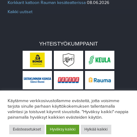
Korkkarit kattoon Rauman kesäteatterissa
08.06.2026
Kaikki uutiset
YHTEISTYÖKUMPPANIT
Käytämme verkkosivustollamme evästeitä, jotta voisimme
tarjota sinulle parhaan käyttökokemuksen tallentamalla
valintasi ja toistuvat käynnit sivustolla. "Hyväksy kaikki"-nappia
painamalla hyväksyt kaikkien evästeiden käytön.
© Rauman teatteri 2026
Evästeasetukset
Hyväksy kaikki
Hylkää kaikki
Design:
VÄRIKÄS