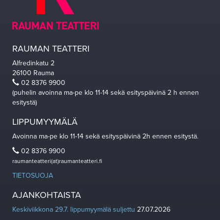
RAUMAN TEATTERI
Alfredinkatu 2
26100 Rauma
02 8376 9900
(puhelin avoinna ma-pe klo 11-14 sekä esityspäivinä 2 h ennen
esitystä)
LIPPUMYYMÄLÄ
Avoinna ma-pe klo 11-14 sekä esityspäivinä 2h ennen esitystä.
02 8376 9900
raumanteatteri(at)raumanteatteri.fi
TIETOSUOJA
AJANKOHTAISTA
Keskiviikkona 29.7. lippumyymälä suljettu
27.07.2026