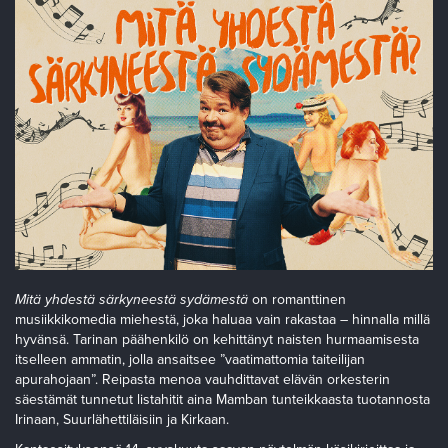
Mitä yhdestä särkyneestä sydämestä
on romanttinen
musiikkikomedia miehestä, joka haluaa vain rakastaa – hinnalla millä
hyvänsä. Tarinan päähenkilö on kehittänyt naisten hurmaamisesta
itselleen ammatin, jolla ansaitsee ”vaatimattomia taiteilijan
apurahojaan”. Reipasta menoa vauhdittavat elävän orkesterin
säestämät tunnetut listahitit aina Mamban tunteikkaasta tuotannosta
Irinaan, Suurlähettiläisiin ja Kirkaan.