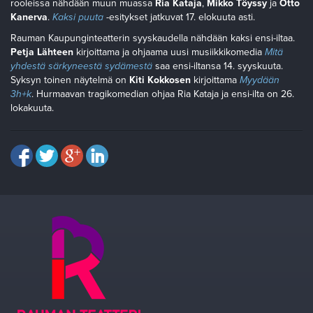
rooleissa nähdään muun muassa
Ria Kataja
,
Mikko Töyssy
ja
Otto
Kanerva
.
Kaksi puuta
-esitykset jatkuvat 17. elokuuta asti.
Rauman Kaupunginteatterin syyskaudella nähdään kaksi ensi-iltaa.
Petja Lähteen
kirjoittama ja ohjaama uusi musiikkikomedia
Mitä
yhdestä särkyneestä sydämestä
saa ensi-iltansa 14. syyskuuta.
Syksyn toinen näytelmä on
Kiti Kokkosen
kirjoittama
Myydään
3h+k
. Hurmaavan tragikomedian ohjaa Ria Kataja ja ensi-ilta on 26.
lokakuuta.