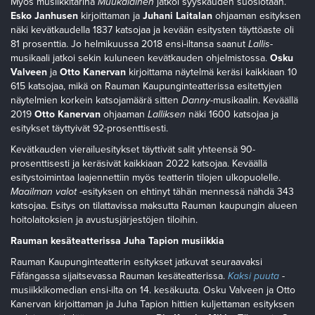
Myös musiikkitarina
Muukalainen
jatkoi syyskauden suosiotaan.
Esko Janhusen
kirjoittaman ja
Juhani Laitalan
ohjaaman esityksen
näki kevätkaudella 1837 katsojaa ja kevään esitysten täyttöaste oli
81 prosenttia. Jo helmikuussa 2018 ensi-iltansa saanut
Lallis
-
musikaali jatkoi sekin kuluneen kevätkauden ohjelmistossa.
Osku
Valveen
ja
Otto Kanervan
kirjoittama näytelmä keräsi kaikkiaan 10
615 katsojaa, mikä on Rauman Kaupunginteatterissa esitettyjen
näytelmien korkein katsojamäärä sitten
Danny
-musikaalin. Keväällä
2019
Otto Kanervan
ohjaaman
Lalliksen
näki 1600 katsojaa ja
esitykset täyttyivät 92-prosenttisesti.
Kevätkauden vierailuesitykset täyttivät salit yhteensä 90-
prosenttisesti ja keräsivät kaikkiaan 2022 katsojaa. Keväällä
esitystoimintaa laajennettiin myös teatterin tilojen ulkopuolelle.
Maailman valot
-esityksen on ehtinyt tähän mennessä nähdä 343
katsojaa. Esitys on tilattavissa maksutta Rauman kaupungin alueen
hoitolaitoksien ja avustusjärjestöjen tiloihin.
Rauman kesäteatterissa Juha Tapion musiikkia
Rauman Kaupunginteatterin esitykset jatkuvat seuraavaksi
Fåfängassa sijaitsevassa Rauman kesäteatterissa.
Kaksi puuta
-
musiikkikomedian ensi-ilta on 14. kesäkuuta. Osku Valveen ja Otto
Kanervan kirjoittaman ja Juha Tapion hittien kuljettaman esityksen