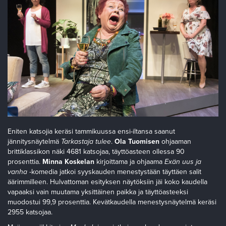
Eniten katsojia keräsi tammikuussa ensi-iltansa saanut
jännitysnäytelmä
Tarkastaja tulee
.
Ola Tuomisen
ohjaaman
brittiklassikon näki 4681 katsojaa, täyttöasteen ollessa 90
prosenttia.
Minna Koskelan
kirjoittama ja ohjaama
Exän uus ja
vanha
-komedia jatkoi syyskauden menestystään täyttäen salit
äärimmilleen. Hulvattoman esityksen näytöksiin jäi koko kaudella
vapaaksi vain muutama yksittäinen paikka ja täyttöasteeksi
muodostui 99,9 prosenttia. Kevätkaudella menestysnäytelmä keräsi
2955 katsojaa.