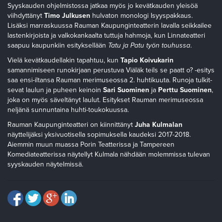
Syyskauden ohjelmistossa jatkaa myös jo kevätkauden yleisöä
viihdyttänyt
Timo Julkusen
hulvaton monologi Isyyspakkaus.
Lisäksi marraskuussa Rauman Kaupunginteatterin lavalla seikkailee
lastenkirjoista ja valkokankaalta tuttuja hahmoja, kun Linnateatteri
saapuu kaupunkiin esityksellään
Tatu ja Patu työn touhussa
.
Vielä kevätkaudellakin tapahtuu, kun
Tapio Koivukarin
samannimiseen runokirjaan perustuva Viäläk teils se paatt o? -esitys
saa ensi-iltansa Rauman merimuseossa 2. huhtikuuta. Runoja tulkit-
sevat laulun ja puheen keinoin
Sari Suominen
ja
Perttu Suominen
,
joka on myös säveltänyt laulut. Esitykset Rauman merimuseossa
neljänä sunnuntaina huhti-toukokuussa.
Rauman Kaupunginteatteri on kiinnittänyt
Juha Kulmalan
näyttelijäksi yksivuotisella sopimuksella kaudeksi 2017-2018.
Aiemmin muun muassa Porin Teatterissa ja Tampereen
Komediateatterissa näytellyt Kulmala nähdään molemmissa tulevan
syyskauden näytelmissä.