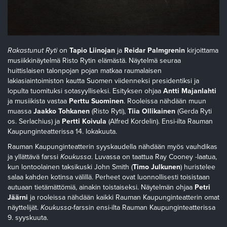
Rakastunut Ryti
on
Tapio Liinojan
ja
Reidar Palmgrenin
kirjoittama
musiikkinäytelmä Risto Rytin elämästä. Näytelmä seuraa
huittislaisen talonpojan pojan matkaa raumalaisen
lakiasiaintoimiston kautta Suomen viidenneksi presidentiksi ja
lopulta tuomituksi sotasyylliseksi. Esityksen ohjaa
Antti Majanlahti
ja musiikista vastaa
Perttu Suominen
. Rooleissa nähdään muun
muassa
Jaakko Tohkanen
(Risto Ryti),
Tiia Ollikainen
(Gerda Ryti
os. Serlachius) ja
Pertti Koivula
(Alfred Kordelin). Ensi-ilta Rauman
Kaupunginteatterissa 14. lokakuuta.
Rauman Kaupunginteatterin syyskaudella nähdään myös vauhdikas
ja yllättävä farssi
Koukussa
. Luvassa on taattua Ray Cooney -laatua,
kun lontoolainen taksikuski John Smith (
Timo Julkunen
) huristelee
salaa kahden kotinsa välillä. Perheet ovat luonnollisesti toisistaan
autuaan tietämättömiä, ainakin toistaiseksi. Näytelmän ohjaa
Petri
Jäärni
ja rooleissa nähdään kaikki Rauman Kaupunginteatterin omat
näyttelijät.
Koukussa
-farssin ensi-ilta Rauman Kaupunginteatterissa
9. syyskuuta.