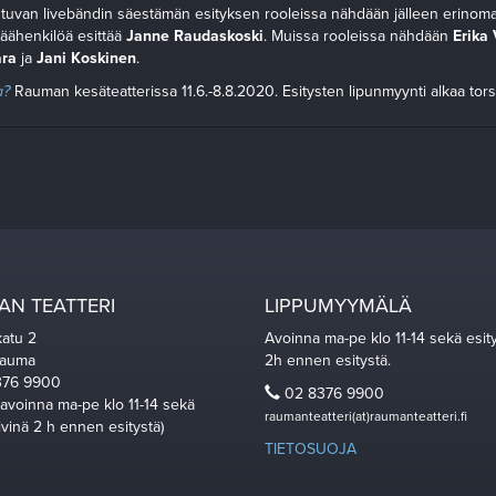
uvan livebändin säestämän esityksen rooleissa nähdään jälleen erinomais
 päähenkilöä esittää
Janne Raudaskoski
. Muissa rooleissa nähdään
Erika
ara
ja
Jani Koskinen
.
a?
Rauman kesäteatterissa 11.6.-8.8.2020. Esitysten lipunmyynti alkaa tors
N TEATTERI
LIPPUMYYMÄLÄ
katu 2
Avoinna ma-pe klo 11-14 sekä esit
Rauma
2h ennen esitystä.
76 9900
02 8376 9900
 avoinna ma-pe klo 11-14 sekä
raumanteatteri(at)raumanteatteri.fi
ivinä 2 h ennen esitystä)
TIETOSUOJA