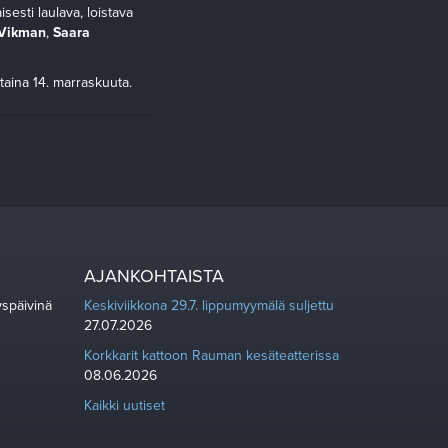
esti laulava, loistava
 Vikman
,
Saara
taina 14. marraskuuta.
AJANKOHTAISTA
yspäivinä
Keskiviikkona 29.7. lippumyymälä suljettu
27.07.2026
Korkkarit kattoon Rauman kesäteatterissa
08.06.2026
Kaikki uutiset