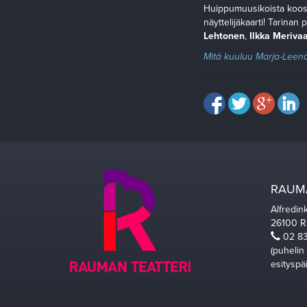
Huippumuusikoista koost
näyttelijäkaarti! Tarinan
Lehtonen
,
Ilkka Meriva
Mitä kuuluu Marja-Leen
RAUMA
Alfredin
26100 
02 83
(puhelin
esityspä