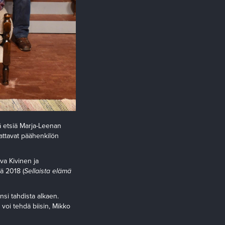
ä etsiä Marja-Leenan
attavat päähenkilön
va Kivinen ja
ä 2018 (
Sellaista elämä
nsi tahdista alkaen.
 voi tehdä biisin, Mikko