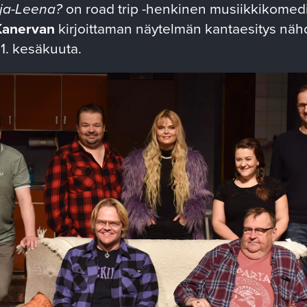
rja-Leena?
on road trip -henkinen musiikkikomed
Kanervan
kirjoittaman näytelmän kantaesitys n
11. kesäkuuta.