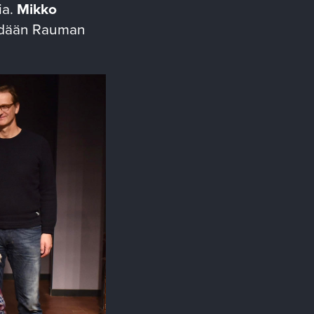
ia.
Mikko
ähdään Rauman