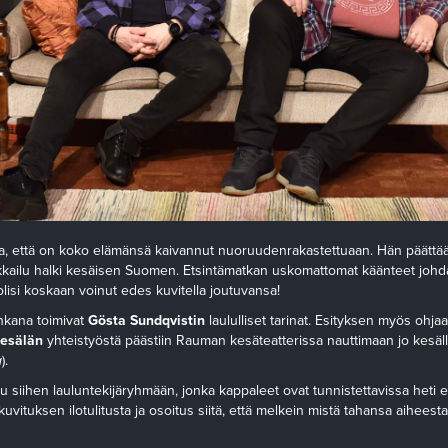
aa, että on koko elämänsä kaivannut nuoruudenrakastettuaan. Hän päättä
eikkailu halki kesäisen Suomen. Etsintämatkan uskomattomat käänteet johd
i olisi koskaan voinut edes kuvitella joutuvansa!
nkana toimivat
Gösta Sundqvistin
laululliset tarinat. Esityksen myös ohjaa
esälän
yhteistyöstä päästiin Rauman kesäteatterissa nauttimaan jo kesäll
a
).
 siihen lauluntekijäryhmään, jonka kappaleet ovat tunnistettavissa heti e
uvituksen ilotulitusta ja osoitus siitä, että melkein mistä tahansa aiheesta