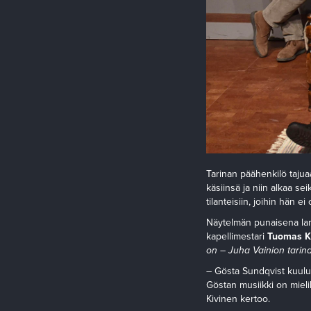
Tarinan päähenkilö taju
käsiinsä ja niin alkaa s
tilanteisiin, joihin hän e
Näytelmän punaisena la
kapellimestari
Tuomas K
on – Juha Vainion tarin
– Gösta Sundqvist kuuluu
Göstan musiikki on mielik
Kivinen kertoo.