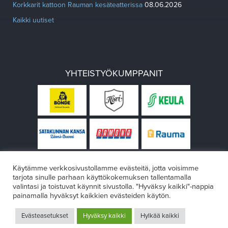
Korkkarit kattoon Rauman kesäteatterissa
08.06.2026
Kaikki uutiset
YHTEISTYÖKUMPPANIT
Käytämme verkkosivustollamme evästeitä, jotta voisimme
tarjota sinulle parhaan käyttökokemuksen tallentamalla
valintasi ja toistuvat käynnit sivustolla. "Hyväksy kaikki"-nappia
painamalla hyväksyt kaikkien evästeiden käytön.
© Rauman teatteri 2026
Evästeasetukset
Hyväksy kaikki
Hylkää kaikki
Design:
VÄRIKÄS