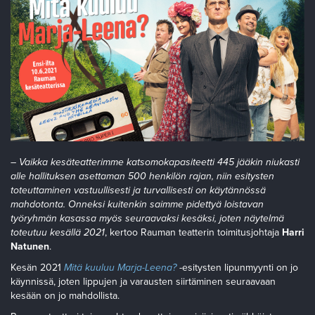
– Vaikka kesäteatterimme katsomokapasiteetti 445 jääkin niukasti
alle hallituksen asettaman 500 henkilön rajan, niin esitysten
toteuttaminen vastuullisesti ja turvallisesti on käytännössä
mahdotonta. Onneksi kuitenkin saimme pidettyä loistavan
työryhmän kasassa myös seuraavaksi kesäksi, joten näytelmä
toteutuu kesällä 2021
, kertoo Rauman teatterin toimitusjohtaja
Harri
Natunen
.
Kesän 2021
Mitä kuuluu Marja-Leena?
-esitysten lipunmyynti on jo
käynnissä, joten lippujen ja varausten siirtäminen seuraavaan
kesään on jo mahdollista.