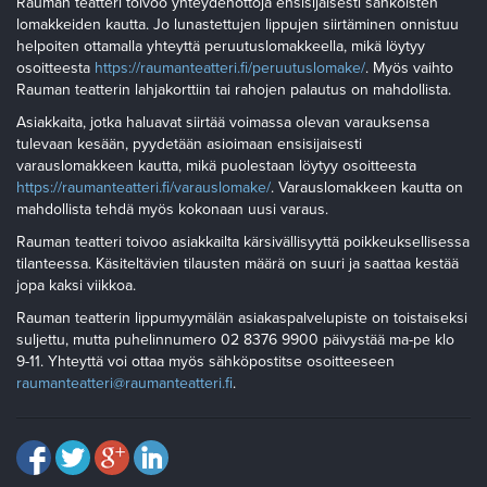
Rauman teatteri toivoo yhteydenottoja ensisijaisesti sähköisten
lomakkeiden kautta. Jo lunastettujen lippujen siirtäminen onnistuu
helpoiten ottamalla yhteyttä peruutuslomakkeella, mikä löytyy
osoitteesta
https://raumanteatteri.fi/peruutuslomake/
. Myös vaihto
Rauman teatterin lahjakorttiin tai rahojen palautus on mahdollista.
Asiakkaita, jotka haluavat siirtää voimassa olevan varauksensa
tulevaan kesään, pyydetään asioimaan ensisijaisesti
varauslomakkeen kautta, mikä puolestaan löytyy osoitteesta
https://raumanteatteri.fi/varauslomake/
. Varauslomakkeen kautta on
mahdollista tehdä myös kokonaan uusi varaus.
Rauman teatteri toivoo asiakkailta kärsivällisyyttä poikkeuksellisessa
tilanteessa. Käsiteltävien tilausten määrä on suuri ja saattaa kestää
jopa kaksi viikkoa.
Rauman teatterin lippumyymälän asiakaspalvelupiste on toistaiseksi
suljettu, mutta puhelinnumero 02 8376 9900 päivystää ma-pe klo
9-11. Yhteyttä voi ottaa myös sähköpostitse osoitteeseen
raumanteatteri@raumanteatteri.fi
.