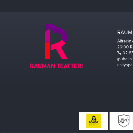
RAUMA
Alfredin
26100 
02 83
(puhelin
esityspä