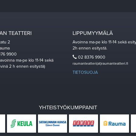
N TEATTERI
LIPPUMYYMÄLÄ
katu 2
Avoinna ma-pe klo 11-14 sekä esit
Rauma
2h ennen esitystä.
76 9900
02 8376 9900
 avoinna ma-pe klo 11-14 sekä
raumanteatteri(at)raumanteatteri.fi
ivinä 2 h ennen esitystä)
TIETOSUOJA
YHTEISTYÖKUMPPANIT