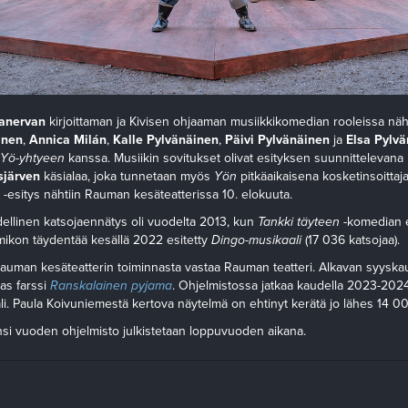
Kanervan
kirjoittaman ja Kivisen ohjaaman musiikkikomedian rooleissa näh
inen
,
Annica Milán
,
Kalle Pylvänäinen
,
Päivi Pylvänäinen
ja
Elsa Pylv
Yö-yhtyeen
kanssa. Musiikin sovitukset olivat esityksen suunnittelevana 
sjärven
käsialaa, joka tunnetaan myös
Yön
pitkäaikaisena kosketinsoittaja
-esitys nähtiin Rauman kesäteatterissa 10. elokuuta.
ellinen katsojaennätys oli vuodelta 2013, kun
Tankki täyteen
-komedian e
lmikon täydentää kesällä 2022 esitetty
Dingo-musikaali
(17 036 katsojaa).
Rauman kesäteatterin toiminnasta vastaa Rauman teatteri. Alkavan syysk
as farssi
Ranskalainen pyjama
. Ohjelmistossa jatkaa kaudella 2023-202
i. Paula Koivuniemestä kertova näytelmä on ehtinyt kerätä jo lähes 14 00
si vuoden ohjelmisto julkistetaan loppuvuoden aikana.