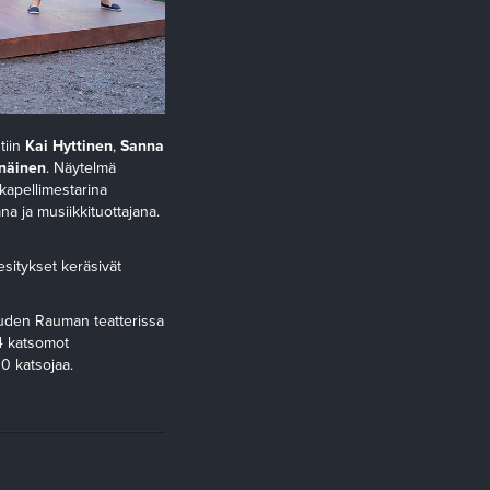
tiin
Kai Hyttinen
,
Sanna
änäinen
. Näytelmä
kapellimestarina
na ja musiikkituottajana.
sitykset keräsivät
auden Rauman teatterissa
4 katsomot
0 katsojaa.