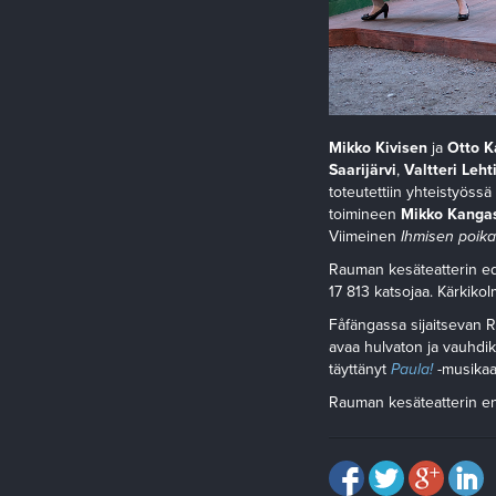
Mikko Kivisen
ja
Otto 
Saarijärvi
,
Valtteri Leht
toteutettiin yhteistyössä
toimineen
Mikko Kanga
Viimeinen
Ihmisen poika
Rauman kesäteatterin ed
17 813 katsojaa. Kärkiko
Fåfängassa sijaitsevan 
avaa hulvaton ja vauhdik
täyttänyt
Paula!
-musikaal
Rauman kesäteatterin en