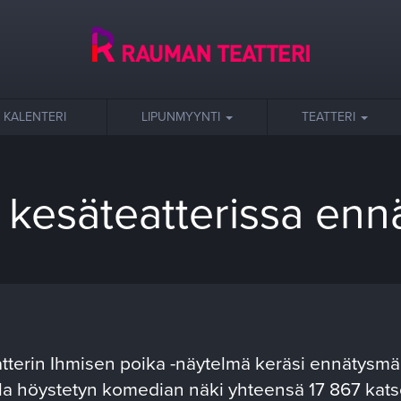
KALENTERI
LIPUNMYYNTI
TEATTERI
kesäteatterissa enn
terin Ihmisen poika -näytelmä keräsi ennätysmää
la höystetyn komedian näki yhteensä 17 867 katso