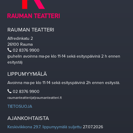
RAUMAN TEATTERI
Alfredinkatu 2
26100 Rauma
02 8376 9900
(puhelin avoinna ma-pe klo 11-14 sekä esityspäivinä 2 h ennen
esitystä)
LIPPUMYYMÄLÄ
Avoinna ma-pe klo 11-14 sekä esityspäivinä 2h ennen esitystä.
02 8376 9900
raumanteatteri(at)raumanteatteri.fi
TIETOSUOJA
AJANKOHTAISTA
Keskiviikkona 29.7. lippumyymälä suljettu
27.07.2026