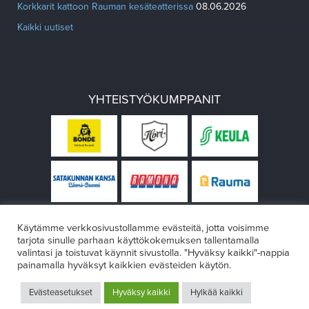
Korkkarit kattoon Rauman kesäteatterissa
08.06.2026
Kaikki uutiset
YHTEISTYÖKUMPPANIT
Käytämme verkkosivustollamme evästeitä, jotta voisimme
tarjota sinulle parhaan käyttökokemuksen tallentamalla
valintasi ja toistuvat käynnit sivustolla. "Hyväksy kaikki"-nappia
painamalla hyväksyt kaikkien evästeiden käytön.
© Rauman teatteri 2026
Evästeasetukset
Hyväksy kaikki
Hylkää kaikki
Design:
VÄRIKÄS