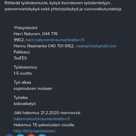
Riittävää työkokemusta, kykyä itsenäiseen työskentelyyn,
paineensietokykyä sekä yhteistyökykyä ja vuorovaikutustaitoja.
Yhteystiedot
Harri Natunen, 044 776
9902,
harri.natunen@raumanteatteri.fi
Hannu Naamanka 040 701 6162,
naamanka@gmail.com
Palkkaus
TeaTES
Työkokemus
1-5 vuotta
Työ alkaa
sopimuksen mukaan
Työaika
kokoaikatyö
Jätä hakemus 21.2.2020 mennessä:
hakemukset@raumanteatteri.fi
Hakemus TE-palveluiden sivuilla:
http://bit.ly/aanimestari