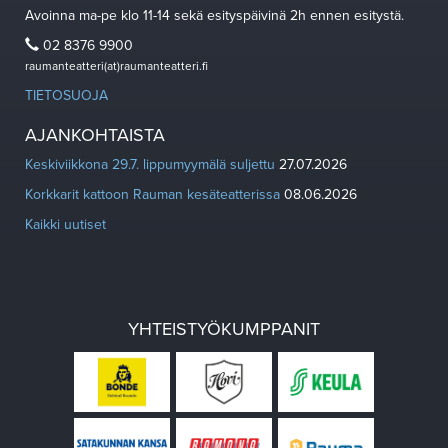
Avoinna ma-pe klo 11-14 sekä esityspäivinä 2h ennen esitystä.
02 8376 9900
raumanteatteri(at)raumanteatteri.fi
TIETOSUOJA
AJANKOHTAISTA
Keskiviikkona 29.7. lippumyymälä suljettu
27.07.2026
Korkkarit kattoon Rauman kesäteatterissa
08.06.2026
Kaikki uutiset
YHTEISTYÖKUMPPANIT