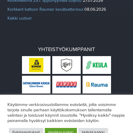
Keskiviikkona 29.7. lippumyymälä suljettu
27.07.2026
Korkkarit kattoon Rauman kesäteatterissa
08.06.2026
Kaikki uutiset
YHTEISTYÖKUMPPANIT
Käytämme verkkosivustollamme evästeitä, jotta voisimme
tarjota sinulle parhaan käyttökokemuksen tallentamalla
valintasi ja toistuvat käynnit sivustolla. "Hyväksy kaikki"-nappia
painamalla hyväksyt kaikkien evästeiden käytön.
© Rauman teatteri 2026
Evästeasetukset
Hyväksy kaikki
Hylkää kaikki