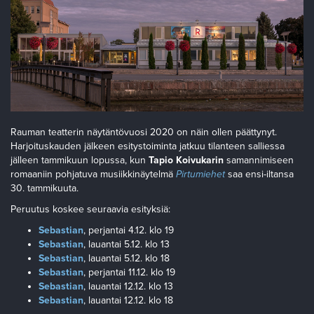
Rauman teatterin näytäntövuosi 2020 on näin ollen päättynyt.
Harjoituskauden jälkeen esitystoiminta jatkuu tilanteen salliessa
jälleen tammikuun lopussa, kun
Tapio Koivukarin
samannimiseen
romaaniin pohjatuva musiikkinäytelmä
Pirtumiehet
saa ensi-iltansa
30. tammikuuta.
Peruutus koskee seuraavia esityksiä:
Sebastian
, perjantai 4.12. klo 19
Sebastian
, lauantai 5.12. klo 13
Sebastian
, lauantai 5.12. klo 18
Sebastian
, perjantai 11.12. klo 19
Sebastian
, lauantai 12.12. klo 13
Sebastian
, lauantai 12.12. klo 18