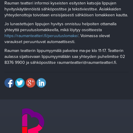
Rauman teatteri informoi kyseisten esitysten katsojia lippujen
hyvityskäytännöistä sähköpostitse ja tekstiviestitse. Asiakkaiden
yhteydenottoja toivotaan ensisijaisesti sähköisen lomakkeen kautta.
Jo lunastettujen lippujen hyvitys onnistuu helpoiten ottamalla
yhteyttä peruutuslomakkeella, mikä löytyy osoitteesta
https://raumanteatteri.fi/peruutuslomake/
. Voimassa olevat
varaukset peruuntuvat automaattisesti.
Rauman teatterin lippumyymälä palvelee ma-pe klo 11-17. Teatterin
aulassa sijaitsevaan lippumyymälään saa yhteyden puhelimitse 02
8376 9900 ja sähköpostitse raumanteatteri@raumanteatteri.fi.