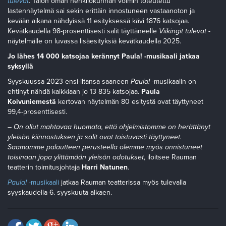
tulevat
. Talon oman henkilökunnan voimin toteutettu
lastennäytelmä sai sekin erittäin innostuneen vastaanoton ja
kevään aikana nähdyissä 11 esityksessä kävi 1876 katsojaa.
Kevätkaudella 98-prosenttisesti salit täyttäneelle
Viikingit tulevat
-
näytelmälle on luvassa lisäesityksiä kevätkaudella 2025.
Jo lähes 14 000 katsojaa kerännyt Paula! -musikaali jatkaa
syksyllä
Syyskuussa 2023 ensi-iltansa saaneen
Paula!
-musikaalin on
ehtinyt nähdä kaikkiaan jo 13 835 katsojaa.
Paula
Koivuniemestä
kertovan näytelmän 80 esitystä ovat täyttyneet
99,4-prosenttisesti.
– On ollut mahtavaa huomata, että ohjelmistomme on herättänyt
yleisön kiinnostuksen ja salit ovat toistuvasti täyttyneet.
Saamamme palautteen perusteella olemme myös onnistuneet
toisinaan jopa ylittämään yleisön odotukset
, iloitsee Rauman
teatterin toimitusjohtaja
Harri Natunen
.
Paula!
-musikaali
jatkaa Rauman teatterissa myös tulevalla
syyskaudella 6. syyskuuta alkaen.