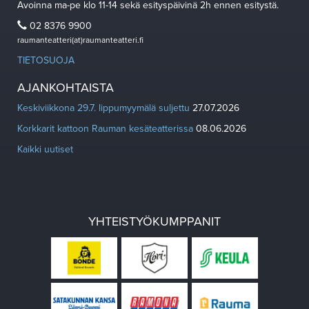
Avoinna ma-pe klo 11-14 sekä esityspäivinä 2h ennen esitystä.
02 8376 9900
raumanteatteri(at)raumanteatteri.fi
TIETOSUOJA
AJANKOHTAISTA
Keskiviikkona 29.7. lippumyymälä suljettu
27.07.2026
Korkkarit kattoon Rauman kesäteatterissa
08.06.2026
Kaikki uutiset
YHTEISTYÖKUMPPANIT