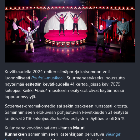
Kevätkaudella 2024 eniten silmäpareja katsomoon veti
luonnollisesti
Paula! –
musikaali
. Suurmenestykseksi noussutta
näytelmää esitettiin kevätkaudella 41 kertaa, joissa kävi 7079
katsojaa. Kaikki
Paula!
-musikaalin esitykset olivat käytännössä
loppuunmyytyjä.
Sademies-
draamakomedia sai sekin osakseen runsaasti kiitosta.
Samannimiseen elokuvaan pohjautuvan kevätkauden 21 esitystä
keräsivät 3118 katsojaa.
Sademies
-esitysten täyttöaste oli 85 %.
Kuluneena keväänä sai ensi-iltansa
Mauri
Kunnaksen
samannimiseen lastenkirjaan perustuva
Viikingit