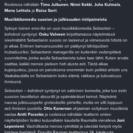
Rooleissa nähdään
Timo Julkunen
,
Ninni Kekki
,
Juha Kulmala
,
Mona Lehtola
ja
Raisa Sorri
.
Musiikkikomedia suosion ja julkisuuden ristipaineista
Syksyn toinen ensi-ilta on uusi musiikkikomedia
Sebastian –
kahdesti syntynyt
.
Osku Valveen
kirjoittamassa näytelmässä
iskelmätähti Sebastianin suosio on laskenut ja viimeisestä hitistä on
jo aikaa. Entinen kansansuosikki on päätynyt lähiöpubien
trubaduuriksi. Sebastianin managerilla on kuitenkin vedenpitävä
suunnitelma, jonka avulla Sebastianista tulee taas tähti. Kuten arvata
saattaa, kaikki menee pieleen heti alusta asti. Tästä alkaa
kujanjuoksu, jossa on panoksena enemmän kuin pelkkä artistin ura.
Vaakalaudalla on Sebastianin koko elämä, rakkaus ja tulevaisuus
ihmisenä.
Sebastian – kahdesti syntynyt
on satiirinen komedia, joka tuo esiin
suosion tavoittelun absurdit ja epämääräiset keinot. Näytelmä
nauraa julkisuuspelin groteskeille piirteille, mutta on silti loppuun
asti ihmisen puolella.
Otto Kanervan
ohjaaman esityksen musiikista
vastaa
Antti Paranko
ja rooleissa nähdään teatterin omien
näyttelijöiden lisäksi kuluvallakin kaudella Raumalla vieraileva
Joni
Leponiemi
. Vauhdikasta menoa rytmittää ja säestää tietysti myös
loistava livebändi. Ensi-ilta Rauman teatterissa 24. lokakuuta.