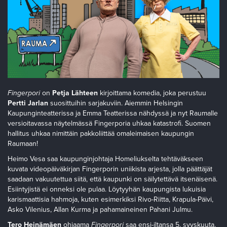
Fingerpori
on
Petja Lähteen
kirjoittama komedia, joka perustuu
Pertti Jarlan
suosittuihin sarjakuviin. Aiemmin Helsingin
Kaupunginteatterissa ja Emma Teatterissa nähdyssä ja nyt Raumalle
versioitavassa näytelmässä Fingerporia uhkaa katastrofi. Suomen
hallitus uhkaa nimittäin pakkoliittää omaleimaisen kaupungin
Raumaan!
Heimo Vesa saa kaupunginjohtaja Homeliukselta tehtäväkseen
kuvata videopäiväkirjan Fingerporin uniikista arjesta, jolla päättäjät
saadaan vakuutettua siitä, että kaupunki on säilytettävä itsenäisenä.
Esiintyjistä ei onneksi ole pulaa. Löytyyhän kaupungista lukuisia
karismaattisia hahmoja, kuten esimerkiksi Rivo-Riitta, Krapula-Päivi,
Asko Vilenius, Allan Kurma ja pahamaineinen Pahani Julmu.
Tero Heinämäen
ohjaama
Fingerpori
saa ensi-iltansa 5. syyskuuta.