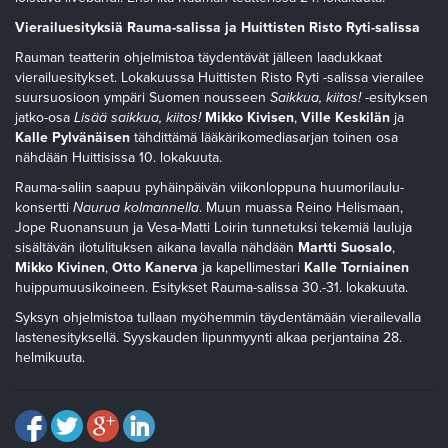
Vierailuesityksiä Rauma-salissa ja Huittisten Risto Ryti-salissa
Rauman teatterin ohjelmistoa täydentävät jälleen laadukkaat
vierailuesitykset. Lokakuussa Huittisten Risto Ryti -salissa vierailee
suursuosioon ympäri Suomen nousseen
Saikkua, kiitos!
-esityksen
jatko-osa
Lisää saikkua, kiitos!
Mikko Kivisen
,
Ville Keskilän
ja
Kalle Pylvänäisen
tähdittämä lääkärikomediasarjan toinen osa
nähdään Huittisissa 10. lokakuuta.
Rauma-saliin saapuu pyhäinpäivän viikonloppuna huumorilaulu-
konsertti
Naurua kolmannella
. Muun muassa Reino Helismaan,
Jope Ruonansuun ja Vesa-Matti Loirin tunnetuksi tekemiä lauluja
sisältävän ilotulituksen aikana lavalla nähdään
Martti Suosalo
,
Mikko Kivinen
,
Otto Kanerva
ja kapellimestari
Kalle Torniainen
huippumuusikoineen. Esitykset Rauma-salissa 30.-31. lokakuuta.
Syksyn ohjelmistoa tullaan myöhemmin täydentämään vierailevalla
lastenesityksellä. Syyskauden lipunmyynti alkaa perjantaina 28.
helmikuuta.