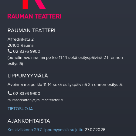
RAUMAN TEATTERI
Alfredinkatu 2
26100 Rauma
02 8376 9900
(puhelin avoinna ma-pe klo 11-14 sekä esityspäivinä 2 h ennen
esitystä)
LIPPUMYYMÄLÄ
Avoinna ma-pe klo 11-14 sekä esityspäivinä 2h ennen esitystä.
02 8376 9900
raumanteatteri(at)raumanteatteri.fi
TIETOSUOJA
AJANKOHTAISTA
Keskiviikkona 29.7. lippumyymälä suljettu
27.07.2026