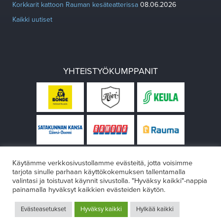
Korkkarit kattoon Rauman kesäteatterissa
08.06.2026
Kaikki uutiset
YHTEISTYÖKUMPPANIT
Käytämme verkkosivustollamme evästeitä, jotta voisimme
tarjota sinulle parhaan käyttökokemuksen tallentamalla
valintasi ja toistuvat käynnit sivustolla. "Hyväksy kaikki"-nappia
painamalla hyväksyt kaikkien evästeiden käytön.
© Rauman teatteri 2026
Evästeasetukset
Hyväksy kaikki
Hylkää kaikki
Design:
VÄRIKÄS