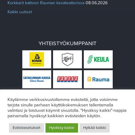
Korkkarit kattoon Rauman kesäteatterissa
08.06.2026
Kaikki uutiset
YHTEISTYÖKUMPPANIT
Käytämme verkkosivustollamme evästeitä, jotta voisimme
tarjota sinulle parhaan käyttökokemuksen tallentamalla
valintasi ja toistuvat käynnit sivustolla. "Hyväksy kaikki"-nappia
painamalla hyväksyt kaikkien evästeiden käytön.
© Rauman teatteri 2026
Evästeasetukset
Hyväksy kaikki
Hylkää kaikki
Design:
VÄRIKÄS