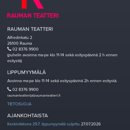
RAUMAN TEATTERI
Alfredinkatu 2
26100 Rauma
02 8376 9900
(puhelin avoinna ma-pe klo 11-14 sekä esityspäivinä 2 h ennen
esitystä)
LIPPUMYYMÄLÄ
Avoinna ma-pe klo 11-14 sekä esityspäivinä 2h ennen esitystä.
02 8376 9900
raumanteatteri(at)raumanteatteri.fi
TIETOSUOJA
AJANKOHTAISTA
Keskiviikkona 29.7. lippumyymälä suljettu
27.07.2026