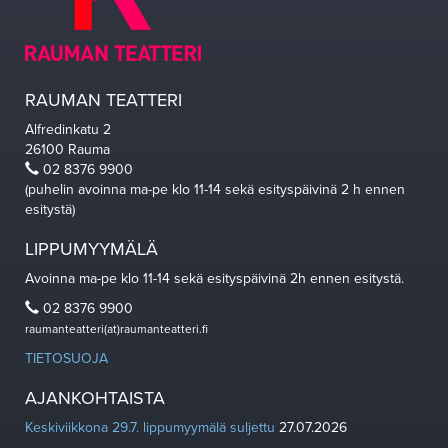
RAUMAN TEATTERI
Alfredinkatu 2
26100 Rauma
02 8376 9900
(puhelin avoinna ma-pe klo 11-14 sekä esityspäivinä 2 h ennen
esitystä)
LIPPUMYYMÄLÄ
Avoinna ma-pe klo 11-14 sekä esityspäivinä 2h ennen esitystä.
02 8376 9900
raumanteatteri(at)raumanteatteri.fi
TIETOSUOJA
AJANKOHTAISTA
Keskiviikkona 29.7. lippumyymälä suljettu
27.07.2026