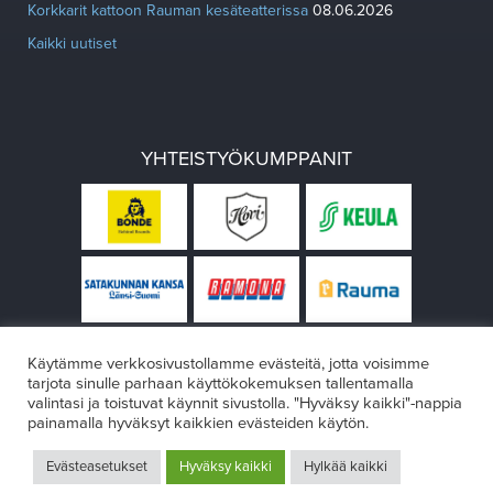
Korkkarit kattoon Rauman kesäteatterissa
08.06.2026
Kaikki uutiset
YHTEISTYÖKUMPPANIT
Käytämme verkkosivustollamme evästeitä, jotta voisimme
tarjota sinulle parhaan käyttökokemuksen tallentamalla
valintasi ja toistuvat käynnit sivustolla. "Hyväksy kaikki"-nappia
painamalla hyväksyt kaikkien evästeiden käytön.
© Rauman teatteri 2026
Evästeasetukset
Hyväksy kaikki
Hylkää kaikki
Design:
VÄRIKÄS