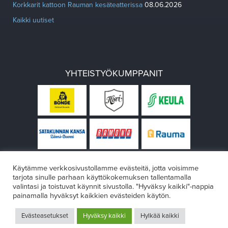
Korkkarit kattoon Rauman kesäteatterissa
08.06.2026
Kaikki uutiset
YHTEISTYÖKUMPPANIT
Käytämme verkkosivustollamme evästeitä, jotta voisimme
tarjota sinulle parhaan käyttökokemuksen tallentamalla
valintasi ja toistuvat käynnit sivustolla. "Hyväksy kaikki"-nappia
painamalla hyväksyt kaikkien evästeiden käytön.
© Rauman teatteri 2026
Evästeasetukset
Hyväksy kaikki
Hylkää kaikki
Design:
VÄRIKÄS