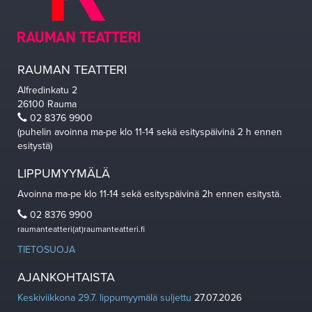
RAUMAN TEATTERI
Alfredinkatu 2
26100 Rauma
02 8376 9900
(puhelin avoinna ma-pe klo 11-14 sekä esityspäivinä 2 h ennen
esitystä)
LIPPUMYYMÄLÄ
Avoinna ma-pe klo 11-14 sekä esityspäivinä 2h ennen esitystä.
02 8376 9900
raumanteatteri(at)raumanteatteri.fi
TIETOSUOJA
AJANKOHTAISTA
Keskiviikkona 29.7. lippumyymälä suljettu
27.07.2026