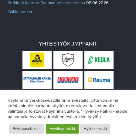
Korkkarit kattoon Rauman kesäteatterissa
08.06.2026
Kaikki uutiset
YHTEISTYÖKUMPPANIT
Käytämme verkkosivustollamme evästeitä, jotta voisimme
tarjota sinulle parhaan käyttökokemuksen tallentamalla
valintasi ja toistuvat käynnit sivustolla. "Hyväksy kaikki"-nappia
painamalla hyväksyt kaikkien evästeiden käytön.
© Rauman teatteri 2026
Evästeasetukset
Hyväksy kaikki
Hylkää kaikki
Design:
VÄRIKÄS