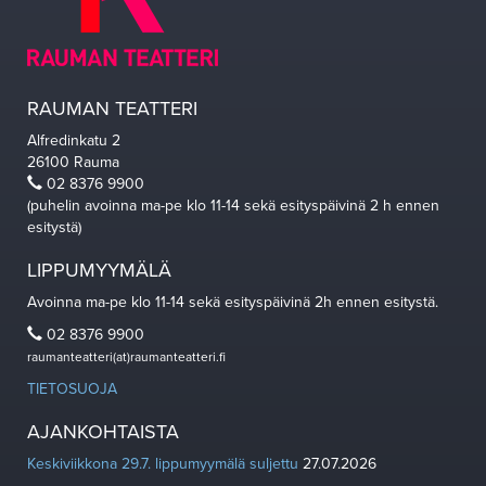
RAUMAN TEATTERI
Alfredinkatu 2
26100 Rauma
02 8376 9900
(puhelin avoinna ma-pe klo 11-14 sekä esityspäivinä 2 h ennen
esitystä)
LIPPUMYYMÄLÄ
Avoinna ma-pe klo 11-14 sekä esityspäivinä 2h ennen esitystä.
02 8376 9900
raumanteatteri(at)raumanteatteri.fi
TIETOSUOJA
AJANKOHTAISTA
Keskiviikkona 29.7. lippumyymälä suljettu
27.07.2026