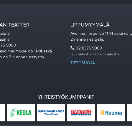
N TEATTERI
LIPPUMYYMÄLÄ
katu 2
Avoinna ma-pe klo 11-14 sekä esit
Rauma
2h ennen esitystä.
76 9900
02 8376 9900
 avoinna ma-pe klo 11-14 sekä
raumanteatteri(at)raumanteatteri.fi
ivinä 2 h ennen esitystä)
TIETOSUOJA
YHTEISTYÖKUMPPANIT