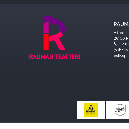
RAUMA
Alfredin
26100 
02 83
(puhelin
esityspä