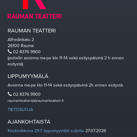
RAUMAN TEATTERI
Alfredinkatu 2
26100 Rauma
02 8376 9900
(puhelin avoinna ma-pe klo 11-14 sekä esityspäivinä 2 h ennen
esitystä)
LIPPUMYYMÄLÄ
Avoinna ma-pe klo 11-14 sekä esityspäivinä 2h ennen esitystä.
02 8376 9900
raumanteatteri(at)raumanteatteri.fi
TIETOSUOJA
AJANKOHTAISTA
Keskiviikkona 29.7. lippumyymälä suljettu
27.07.2026