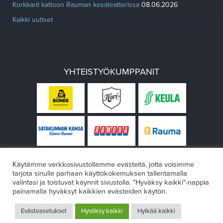
Korkkarit kattoon Rauman kesäteatterissa
08.06.2026
Kaikki uutiset
YHTEISTYÖKUMPPANIT
Käytämme verkkosivustollamme evästeitä, jotta voisimme
tarjota sinulle parhaan käyttökokemuksen tallentamalla
valintasi ja toistuvat käynnit sivustolla. "Hyväksy kaikki"-nappia
painamalla hyväksyt kaikkien evästeiden käytön.
© Rauman teatteri 2026
Evästeasetukset
Hyväksy kaikki
Hylkää kaikki
Design:
VÄRIKÄS