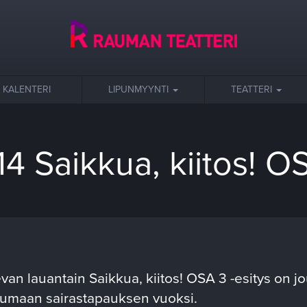
KALENTERI
LIPUNMYYNTI
TEATTERI
 14 Saikkua, kiitos! O
van lauantain Saikkua, kiitos! OSA 3 -esitys on j
erumaan sairastapauksen vuoksi.