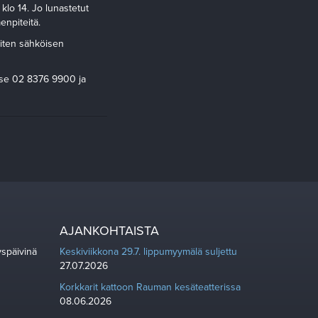
klo 14. Jo lunastetut
enpiteitä.
oiten sähköisen
tse 02 8376 9900 ja
AJANKOHTAISTA
yspäivinä
Keskiviikkona 29.7. lippumyymälä suljettu
27.07.2026
Korkkarit kattoon Rauman kesäteatterissa
08.06.2026