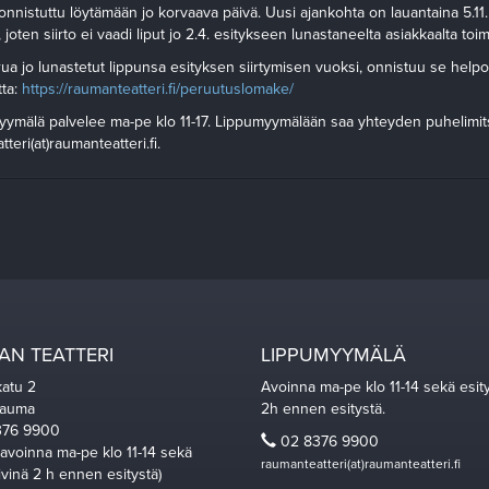
onnistuttu löytämään jo korvaava päivä. Uusi ajankohta on lauantaina 5.11. 
 joten siirto ei vaadi liput jo 2.4. esitykseen lunastaneelta asiakkaalta toim
rua jo lunastetut lippunsa esityksen siirtymisen vuoksi, onnistuu se help
ta:
https://raumanteatteri.fi/peruutuslomake/
yymälä palvelee ma-pe klo 11-17. Lippumyymälään saa yhteyden puhelimi
eri(at)raumanteatteri.fi.
N TEATTERI
LIPPUMYYMÄLÄ
katu 2
Avoinna ma-pe klo 11-14 sekä esit
Rauma
2h ennen esitystä.
76 9900
02 8376 9900
 avoinna ma-pe klo 11-14 sekä
raumanteatteri(at)raumanteatteri.fi
ivinä 2 h ennen esitystä)