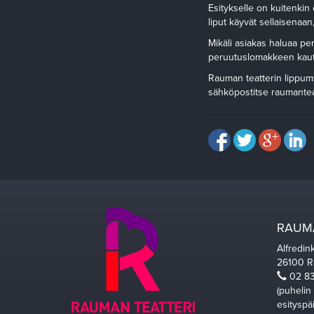
Esitykselle on kuitenkin 
liput käyvät sellaisenaan,
Mikäli asiakas haluaa pe
peruutuslomakkeen kaut
Rauman teatterin lippum
sähköpostitse raumanteatt
RAUMA
Alfredin
26100 
02 83
(puhelin
esityspä