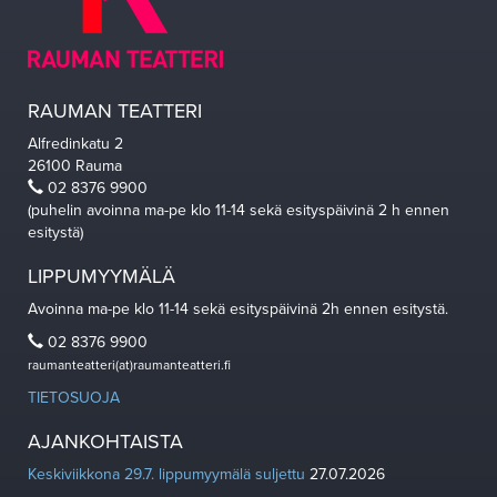
RAUMAN TEATTERI
Alfredinkatu 2
26100 Rauma
02 8376 9900
(puhelin avoinna ma-pe klo 11-14 sekä esityspäivinä 2 h ennen
esitystä)
LIPPUMYYMÄLÄ
Avoinna ma-pe klo 11-14 sekä esityspäivinä 2h ennen esitystä.
02 8376 9900
raumanteatteri(at)raumanteatteri.fi
TIETOSUOJA
AJANKOHTAISTA
Keskiviikkona 29.7. lippumyymälä suljettu
27.07.2026