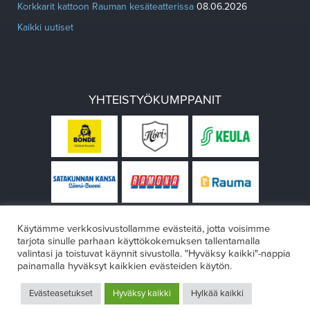
Korkkarit kattoon Rauman kesäteatterissa
08.06.2026
Kaikki uutiset
YHTEISTYÖKUMPPANIT
Käytämme verkkosivustollamme evästeitä, jotta voisimme
tarjota sinulle parhaan käyttökokemuksen tallentamalla
valintasi ja toistuvat käynnit sivustolla. "Hyväksy kaikki"-nappia
painamalla hyväksyt kaikkien evästeiden käytön.
© Rauman teatteri 2026
Evästeasetukset
Hyväksy kaikki
Hylkää kaikki
Design:
VÄRIKÄS