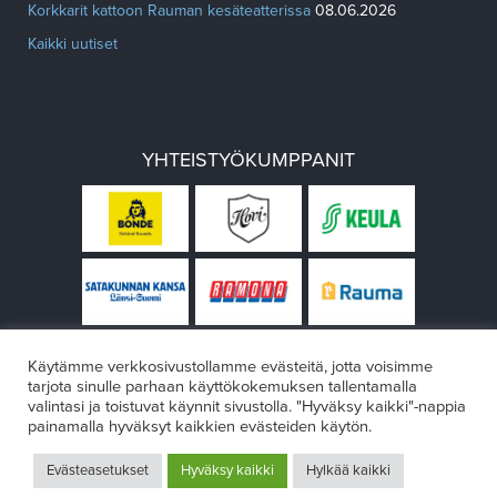
Korkkarit kattoon Rauman kesäteatterissa
08.06.2026
Kaikki uutiset
YHTEISTYÖKUMPPANIT
Käytämme verkkosivustollamme evästeitä, jotta voisimme
tarjota sinulle parhaan käyttökokemuksen tallentamalla
valintasi ja toistuvat käynnit sivustolla. "Hyväksy kaikki"-nappia
painamalla hyväksyt kaikkien evästeiden käytön.
© Rauman teatteri 2026
Evästeasetukset
Hyväksy kaikki
Hylkää kaikki
Design:
VÄRIKÄS