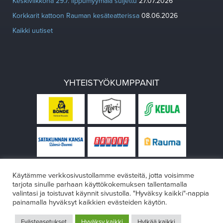
Keskiviikkona 29.7. lippumyymälä suljettu
27.07.2026
Korkkarit kattoon Rauman kesäteatterissa
08.06.2026
Kaikki uutiset
YHTEISTYÖKUMPPANIT
Käytämme verkkosivustollamme evästeitä, jotta voisimme
tarjota sinulle parhaan käyttökokemuksen tallentamalla
valintasi ja toistuvat käynnit sivustolla. "Hyväksy kaikki"-nappia
painamalla hyväksyt kaikkien evästeiden käytön.
© Rauman teatteri 2026
Evästeasetukset
Hyväksy kaikki
Hylkää kaikki