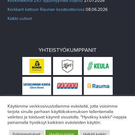
Keskiviikkona 29.7. lippumyymälä suljettu
27.07.2026
Korkkarit kattoon Rauman kesäteatterissa
08.06.2026
Kaikki uutiset
YHTEISTYÖKUMPPANIT
Käytämme verkkosivustollamme evästeitä, jotta voisimme
tarjota sinulle parhaan käyttökokemuksen tallentamalla
valintasi ja toistuvat käynnit sivustolla. "Hyväksy kaikki"-nappia
painamalla hyväksyt kaikkien evästeiden käytön.
© Rauman teatteri 2026
Evästeasetukset
Hyväksy kaikki
Hylkää kaikki