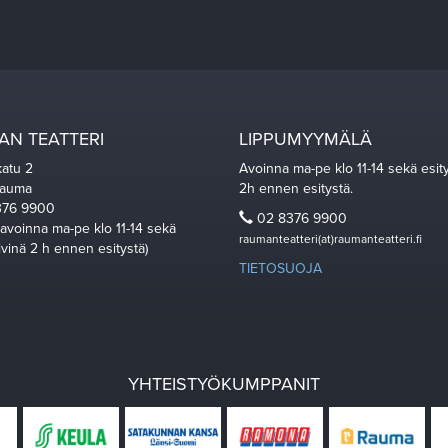
N TEATTERI
LIPPUMYYMÄLÄ
katu 2
Avoinna ma-pe klo 11-14 sekä esit
Rauma
2h ennen esitystä.
76 9900
02 8376 9900
 avoinna ma-pe klo 11-14 sekä
raumanteatteri(at)raumanteatteri.fi
ivinä 2 h ennen esitystä)
TIETOSUOJA
YHTEISTYÖKUMPPANIT