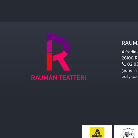
RAUMA
Alfredin
26100 
02 83
(puhelin
esityspä