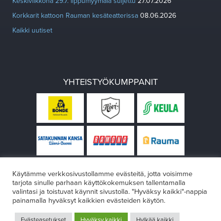
Keskiviikkona 29.7. lippumyymälä suljettu
27.07.2026
Korkkarit kattoon Rauman kesäteatterissa
08.06.2026
Kaikki uutiset
YHTEISTYÖKUMPPANIT
Käytämme verkkosivustollamme evästeitä, jotta voisimme
tarjota sinulle parhaan käyttökokemuksen tallentamalla
valintasi ja toistuvat käynnit sivustolla. "Hyväksy kaikki"-nappia
painamalla hyväksyt kaikkien evästeiden käytön.
© Rauman teatteri 2026
Evästeasetukset
Hyväksy kaikki
Hylkää kaikki