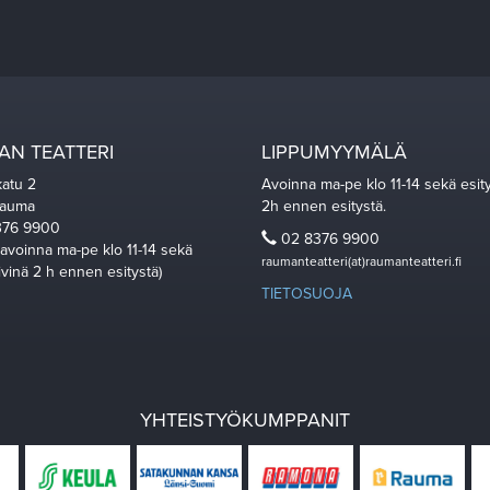
N TEATTERI
LIPPUMYYMÄLÄ
katu 2
Avoinna ma-pe klo 11-14 sekä esit
Rauma
2h ennen esitystä.
76 9900
02 8376 9900
 avoinna ma-pe klo 11-14 sekä
raumanteatteri(at)raumanteatteri.fi
ivinä 2 h ennen esitystä)
TIETOSUOJA
YHTEISTYÖKUMPPANIT