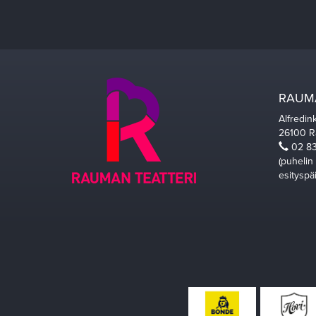
RAUMA
Alfredin
26100 
02 83
(puhelin
esityspä