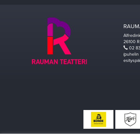
RAUMA
Alfredin
26100 
02 83
(puhelin
esityspä