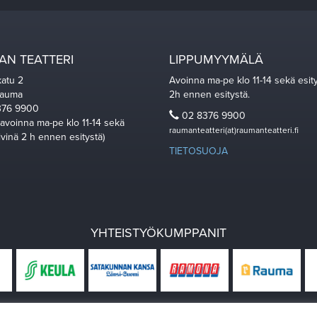
N TEATTERI
LIPPUMYYMÄLÄ
katu 2
Avoinna ma-pe klo 11-14 sekä esit
Rauma
2h ennen esitystä.
76 9900
02 8376 9900
 avoinna ma-pe klo 11-14 sekä
raumanteatteri(at)raumanteatteri.fi
ivinä 2 h ennen esitystä)
TIETOSUOJA
YHTEISTYÖKUMPPANIT