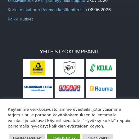
Keskiviikkona 29.7. lippumyymälä suljettu
27.07.2026
Korkkarit kattoon Rauman kesäteatterissa
08.06.2026
Kaikki uutiset
YHTEISTYÖKUMPPANIT
Käytämme verkkosivustollamme evästeitä, jotta voisimme
tarjota sinulle parhaan käyttökokemuksen tallentamalla
valintasi ja toistuvat käynnit sivustolla. "Hyväksy kaikki"-nappia
painamalla hyväksyt kaikkien evästeiden käytön.
© Rauman teatteri 2026
Evästeasetukset
Hyväksy kaikki
Hylkää kaikki