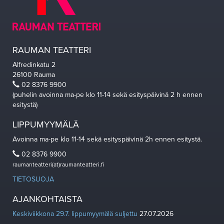
RAUMAN TEATTERI
Alfredinkatu 2
26100 Rauma
02 8376 9900
(puhelin avoinna ma-pe klo 11-14 sekä esityspäivinä 2 h ennen
esitystä)
LIPPUMYYMÄLÄ
Avoinna ma-pe klo 11-14 sekä esityspäivinä 2h ennen esitystä.
02 8376 9900
raumanteatteri(at)raumanteatteri.fi
TIETOSUOJA
AJANKOHTAISTA
Keskiviikkona 29.7. lippumyymälä suljettu
27.07.2026