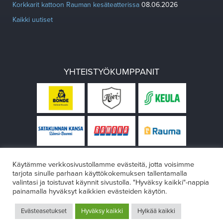
Korkkarit kattoon Rauman kesäteatterissa
08.06.2026
Kaikki uutiset
YHTEISTYÖKUMPPANIT
Käytämme verkkosivustollamme evästeitä, jotta voisimme
tarjota sinulle parhaan käyttökokemuksen tallentamalla
valintasi ja toistuvat käynnit sivustolla. "Hyväksy kaikki"-nappia
painamalla hyväksyt kaikkien evästeiden käytön.
© Rauman teatteri 2026
Evästeasetukset
Hyväksy kaikki
Hylkää kaikki
Design:
VÄRIKÄS