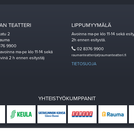
N TEATTERI
LIPPUMYYMÄLÄ
katu 2
Avoinna ma-pe klo 11-14 sekä esit
Rauma
2h ennen esitystä.
76 9900
02 8376 9900
 avoinna ma-pe klo 11-14 sekä
raumanteatteri(at)raumanteatteri.fi
ivinä 2 h ennen esitystä)
TIETOSUOJA
YHTEISTYÖKUMPPANIT