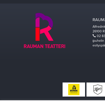
RAUMA
Alfredin
26100 
02 83
(puhelin
esityspä