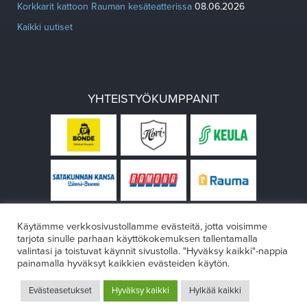
Korkkarit kattoon Rauman kesäteatterissa
08.06.2026
Kaikki uutiset
YHTEISTYÖKUMPPANIT
Käytämme verkkosivustollamme evästeitä, jotta voisimme
tarjota sinulle parhaan käyttökokemuksen tallentamalla
valintasi ja toistuvat käynnit sivustolla. "Hyväksy kaikki"-nappia
painamalla hyväksyt kaikkien evästeiden käytön.
© Rauman teatteri 2026
Evästeasetukset
Hyväksy kaikki
Hylkää kaikki
Design:
VÄRIKÄS