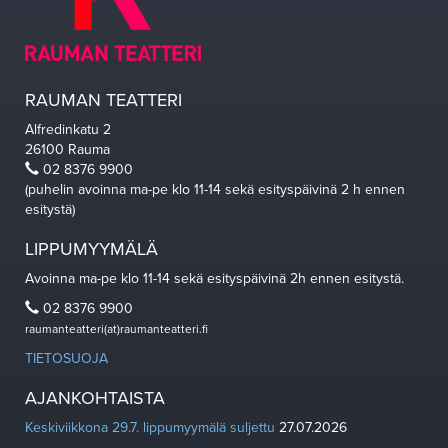
RAUMAN TEATTERI
Alfredinkatu 2
26100 Rauma
02 8376 9900
(puhelin avoinna ma-pe klo 11-14 sekä esityspäivinä 2 h ennen
esitystä)
LIPPUMYYMÄLÄ
Avoinna ma-pe klo 11-14 sekä esityspäivinä 2h ennen esitystä.
02 8376 9900
raumanteatteri(at)raumanteatteri.fi
TIETOSUOJA
AJANKOHTAISTA
Keskiviikkona 29.7. lippumyymälä suljettu
27.07.2026