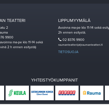
N TEATTERI
LIPPUMYYMÄLÄ
katu 2
Avoinna ma-pe klo 11-14 sekä esit
Rauma
2h ennen esitystä.
76 9900
02 8376 9900
 avoinna ma-pe klo 11-14 sekä
raumanteatteri(at)raumanteatteri.fi
ivinä 2 h ennen esitystä)
TIETOSUOJA
YHTEISTYÖKUMPPANIT