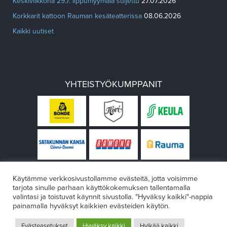
Keskiviikkona 29.7. lippumyymälä suljettu
27.07.2026
Korkkarit kattoon Rauman kesäteatterissa
08.06.2026
Kaikki uutiset
YHTEISTYÖKUMPPANIT
Käytämme verkkosivustollamme evästeitä, jotta voisimme
tarjota sinulle parhaan käyttökokemuksen tallentamalla
valintasi ja toistuvat käynnit sivustolla. "Hyväksy kaikki"-nappia
painamalla hyväksyt kaikkien evästeiden käytön.
© Rauman teatteri 2026
Evästeasetukset
Hyväksy kaikki
Hylkää kaikki