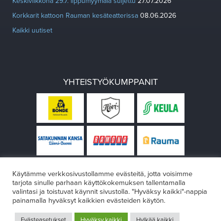
Keskiviikkona 29.7. lippumyymälä suljettu
27.07.2026
Korkkarit kattoon Rauman kesäteatterissa
08.06.2026
Kaikki uutiset
YHTEISTYÖKUMPPANIT
Käytämme verkkosivustollamme evästeitä, jotta voisimme
tarjota sinulle parhaan käyttökokemuksen tallentamalla
valintasi ja toistuvat käynnit sivustolla. "Hyväksy kaikki"-nappia
painamalla hyväksyt kaikkien evästeiden käytön.
© Rauman teatteri 2026
Evästeasetukset
Hyväksy kaikki
Hylkää kaikki