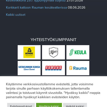
Keskiviikkona 29.7. lippumyymälä suljettu
27.07.2026
Korkkarit kattoon Rauman kesäteatterissa
08.06.2026
Kaikki uutiset
YHTEISTYÖKUMPPANIT
Käytämme verkkosivustollamme evästeitä, jotta voisimme
tarjota sinulle parhaan käyttökokemuksen tallentamalla
valintasi ja toistuvat käynnit sivustolla. "Hyväksy kaikki"-nappia
painamalla hyväksyt kaikkien evästeiden käytön.
© Rauman teatteri 2026
Evästeasetukset
Hyväksy kaikki
Hylkää kaikki