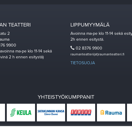
N TEATTERI
LIPPUMYYMÄLÄ
katu 2
Avoinna ma-pe klo 11-14 sekä esit
Rauma
2h ennen esitystä.
76 9900
02 8376 9900
 avoinna ma-pe klo 11-14 sekä
raumanteatteri(at)raumanteatteri.fi
ivinä 2 h ennen esitystä)
TIETOSUOJA
YHTEISTYÖKUMPPANIT