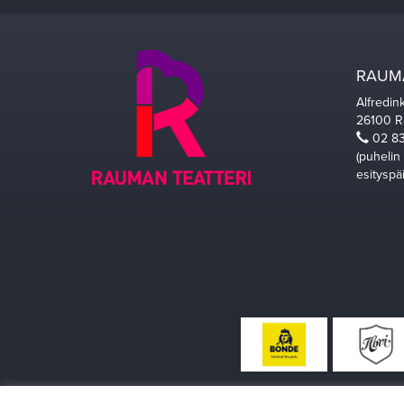
RAUMA
Alfredin
26100 
02 83
(puhelin
esityspä