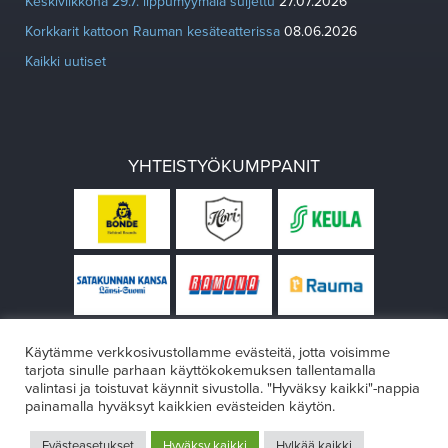
Keskiviikkona 29.7. lippumyymälä suljettu
27.07.2026
Korkkarit kattoon Rauman kesäteatterissa
08.06.2026
Kaikki uutiset
YHTEISTYÖKUMPPANIT
Käytämme verkkosivustollamme evästeitä, jotta voisimme
tarjota sinulle parhaan käyttökokemuksen tallentamalla
valintasi ja toistuvat käynnit sivustolla. "Hyväksy kaikki"-nappia
painamalla hyväksyt kaikkien evästeiden käytön.
© Rauman teatteri 2026
Evästeasetukset
Hyväksy kaikki
Hylkää kaikki