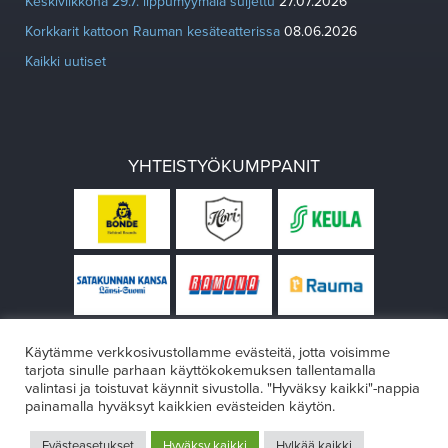
Keskiviikkona 29.7. lippumyymälä suljettu
27.07.2026
Korkkarit kattoon Rauman kesäteatterissa
08.06.2026
Kaikki uutiset
YHTEISTYÖKUMPPANIT
Käytämme verkkosivustollamme evästeitä, jotta voisimme
tarjota sinulle parhaan käyttökokemuksen tallentamalla
valintasi ja toistuvat käynnit sivustolla. "Hyväksy kaikki"-nappia
painamalla hyväksyt kaikkien evästeiden käytön.
© Rauman teatteri 2026
Evästeasetukset
Hyväksy kaikki
Hylkää kaikki