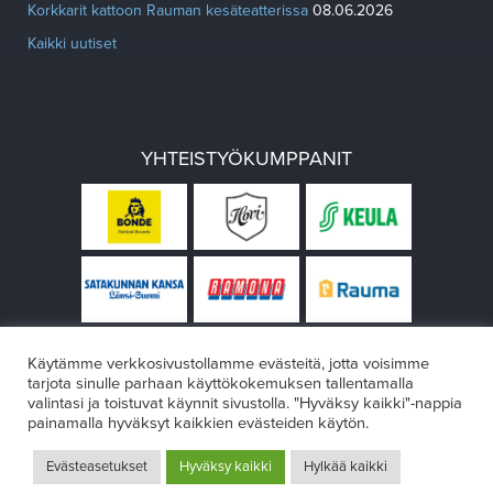
Korkkarit kattoon Rauman kesäteatterissa
08.06.2026
Kaikki uutiset
YHTEISTYÖKUMPPANIT
Käytämme verkkosivustollamme evästeitä, jotta voisimme
tarjota sinulle parhaan käyttökokemuksen tallentamalla
valintasi ja toistuvat käynnit sivustolla. "Hyväksy kaikki"-nappia
painamalla hyväksyt kaikkien evästeiden käytön.
© Rauman teatteri 2026
Evästeasetukset
Hyväksy kaikki
Hylkää kaikki
Design:
VÄRIKÄS