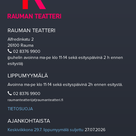
RAUMAN TEATTERI
Alfredinkatu 2
26100 Rauma
02 8376 9900
(puhelin avoinna ma-pe klo 11-14 sekä esityspäivinä 2 h ennen
esitystä)
LIPPUMYYMÄLÄ
Avoinna ma-pe klo 11-14 sekä esityspäivinä 2h ennen esitystä.
02 8376 9900
raumanteatteri(at)raumanteatteri.fi
TIETOSUOJA
AJANKOHTAISTA
Keskiviikkona 29.7. lippumyymälä suljettu
27.07.2026