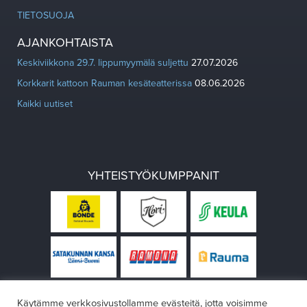
TIETOSUOJA
AJANKOHTAISTA
Keskiviikkona 29.7. lippumyymälä suljettu
27.07.2026
Korkkarit kattoon Rauman kesäteatterissa
08.06.2026
Kaikki uutiset
YHTEISTYÖKUMPPANIT
Käytämme verkkosivustollamme evästeitä, jotta voisimme