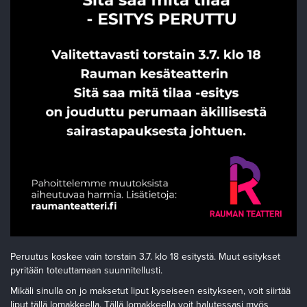
Peruutus koskee vain torstain 3.7. klo 18 esitystä. Muut esitykset
pyritään toteuttamaan suunnitellusti.
Mikäli sinulla on jo maksetut liput kyseiseen esitykseen, voit siirtää
liput tällä lomakkeella. Tällä lomakkeella voit halutessasi myös