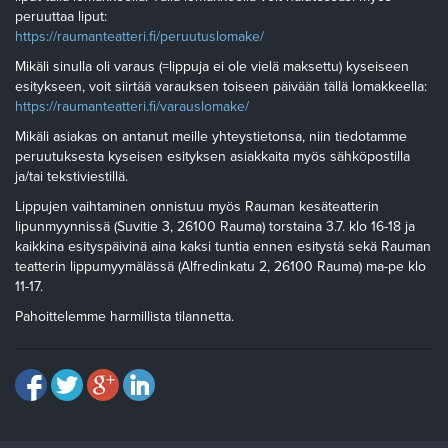
peruuttaa liput:
https://raumanteatteri.fi/peruutuslomake/
Mikäli sinulla oli varaus (=lippuja ei ole vielä maksettu) kyseiseen
esitykseen, voit siirtää varauksen toiseen päivään tällä lomakkeella:
https://raumanteatteri.fi/varauslomake/
Mikäli asiakas on antanut meille yhteystietonsa, niin tiedotamme
peruutuksesta kyseisen esityksen asiakkaita myös sähköpostilla
ja/tai tekstiviestillä.
Lippujen vaihtaminen onnistuu myös Rauman kesäteatterin
lipunmyynnissä (Suvitie 3, 26100 Rauma) torstaina 3.7. klo 16-18 ja
kaikkina esityspäivinä aina kaksi tuntia ennen esitystä sekä Rauman
teatterin lippumyymälässä (Alfredinkatu 2, 26100 Rauma) ma-pe klo
11-17.
Pahoittelemme harmillista tilannetta.